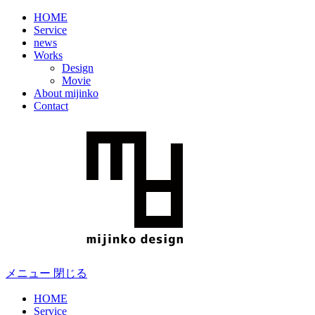
HOME
Service
news
Works
Design
Movie
About mijinko
Contact
メニュー
閉じる
HOME
Service